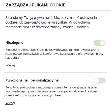
ZARZĄDZAJ PLIKAMI COOKIE
USTAWIENIA REGIONALNE
Szanujemy Twoją prywatność. Możesz zmienić ustawienia
cookies lub zaakceptować je wszystkie. W dowolnym
Lokalizacja
momencie możesz dokonać zmiany swoich ustawień.
Polska
Język
Niezbędne
PORADY
polski
Niezbędne pliki cookies służą do prawidłowego funkcjonowania strony
Promienniki - dobry wybór
internetowej i umożliwiają Ci komfortowe korzystanie z oferowanych przez
Waluta
nas usług.
27 - 04 - 2023
Polski złoty (PLN)
Pliki cookies odpowiadają na podejmowane przez Ciebie działania w celu
Więcej
m.in. dostosowania Twoich ustawień preferencji prywatności, logowania czy
wypełniania formularzy. Dzięki plikom cookies strona, z której korzystasz,
może działać bez zakłóceń.
ZAPISZ
Funkcjonalne i personalizacyjne
Tego typu pliki cookies umożliwiają stronie internetowej zapamiętanie
wprowadzonych przez Ciebie ustawień oraz personalizację określonych
funkcjonalności czy prezentowanych treści.
Dzięki tym plikom cookies możemy zapewnić Ci większy komfort
Więcej
korzystania z funkcjonalności naszej strony poprzez dopasowanie jej do
Twoich indywidualnych preferencji. Wyrażenie zgody na funkcjonalne i