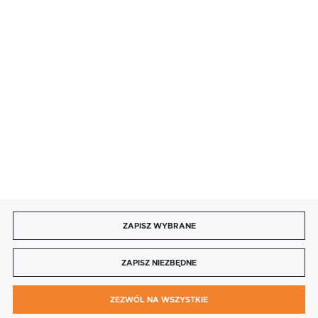
BEZPIECZNE PŁATNOŚCI
DOŁĄCZ DO NAS
ZAPISZ WYBRANE
Copyright by b2b.fenix-polska.pl
ZAPISZ NIEZBĘDNE
Agencja interaktywna
[ti]
Powered by
2ClickShop®
0
ZEZWÓL NA WSZYSTKIE
MENU
SZUKAJ
SCHOWEK
MOJE KONTO
KOSZYK