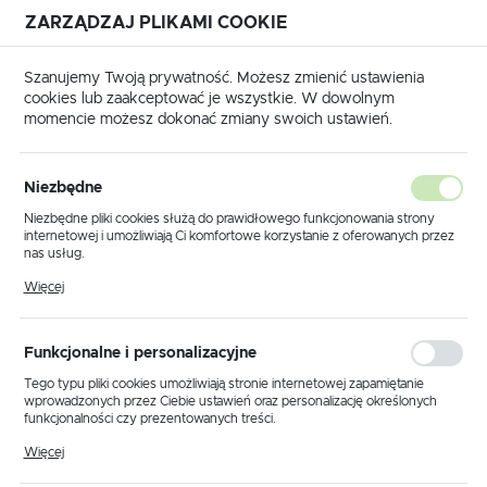
ZARZĄDZAJ PLIKAMI COOKIE
USTAWIENIA REGIONALNE
Szanujemy Twoją prywatność. Możesz zmienić ustawienia
cookies lub zaakceptować je wszystkie. W dowolnym
Lokalizacja
momencie możesz dokonać zmiany swoich ustawień.
Polska
Język
Nowalijki, nowalijki -
Niezbędne
polski
podgrzewanie gruntu
Niezbędne pliki cookies służą do prawidłowego funkcjonowania strony
internetowej i umożliwiają Ci komfortowe korzystanie z oferowanych przez
w uprawach szklarniowych
Waluta
nas usług.
Polski złoty (PLN)
Pliki cookies odpowiadają na podejmowane przez Ciebie działania w celu
Więcej
10 - 06 - 2024
m.in. dostosowania Twoich ustawień preferencji prywatności, logowania czy
wypełniania formularzy. Dzięki plikom cookies strona, z której korzystasz,
może działać bez zakłóceń.
ZAPISZ
Funkcjonalne i personalizacyjne
Tego typu pliki cookies umożliwiają stronie internetowej zapamiętanie
wprowadzonych przez Ciebie ustawień oraz personalizację określonych
funkcjonalności czy prezentowanych treści.
Dzięki tym plikom cookies możemy zapewnić Ci większy komfort
Więcej
korzystania z funkcjonalności naszej strony poprzez dopasowanie jej do
Twoich indywidualnych preferencji. Wyrażenie zgody na funkcjonalne i