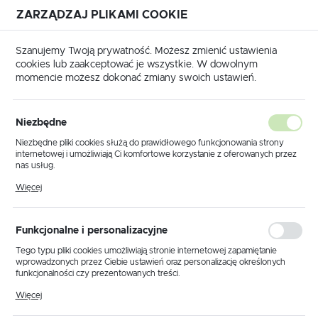
ZARZĄDZAJ PLIKAMI COOKIE
USTAWIENIA REGIONALNE
Szanujemy Twoją prywatność. Możesz zmienić ustawienia
cookies lub zaakceptować je wszystkie. W dowolnym
Lokalizacja
momencie możesz dokonać zmiany swoich ustawień.
Polska
Strona główna
Przewody grzejne ECOFLOOR
Język
Niezbędne
polski
Poprzedni
Następny
Niezbędne pliki cookies służą do prawidłowego funkcjonowania strony
internetowej i umożliwiają Ci komfortowe korzystanie z oferowanych przez
Waluta
nas usług.
Przewód grzejny ADSV+
Polski złoty (PLN)
Pliki cookies odpowiadają na podejmowane przez Ciebie działania w celu
Więcej
m.in. dostosowania Twoich ustawień preferencji prywatności, logowania czy
10W/m 1100W długość
wypełniania formularzy. Dzięki plikom cookies strona, z której korzystasz,
może działać bez zakłóceń.
114,5m
ZAPISZ
Funkcjonalne i personalizacyjne
Tego typu pliki cookies umożliwiają stronie internetowej zapamiętanie
wprowadzonych przez Ciebie ustawień oraz personalizację określonych
funkcjonalności czy prezentowanych treści.
Dzięki tym plikom cookies możemy zapewnić Ci większy komfort
Więcej
korzystania z funkcjonalności naszej strony poprzez dopasowanie jej do
Twoich indywidualnych preferencji. Wyrażenie zgody na funkcjonalne i