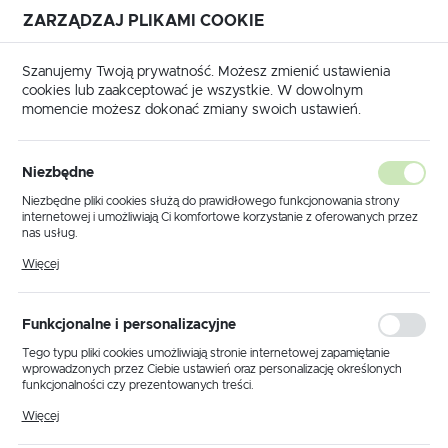
ZARZĄDZAJ PLIKAMI COOKIE
USTAWIENIA REGIONALNE
Szanujemy Twoją prywatność. Możesz zmienić ustawienia
cookies lub zaakceptować je wszystkie. W dowolnym
Lokalizacja
momencie możesz dokonać zmiany swoich ustawień.
Polska
Przewody grzejne ECOFLOOR
akcesoria ECOFLOOR
Język
Niezbędne
polski
Poprzedni
Niezbędne pliki cookies służą do prawidłowego funkcjonowania strony
internetowej i umożliwiają Ci komfortowe korzystanie z oferowanych przez
Waluta
nas usług.
Przewód 2x1,5mm²+ekran do
Polski złoty (PLN)
Pliki cookies odpowiadają na podejmowane przez Ciebie działania w celu
Więcej
m.in. dostosowania Twoich ustawień preferencji prywatności, logowania czy
mat LDTS/CM
wypełniania formularzy. Dzięki plikom cookies strona, z której korzystasz,
może działać bez zakłóceń.
ZAPISZ
Funkcjonalne i personalizacyjne
Tego typu pliki cookies umożliwiają stronie internetowej zapamiętanie
wprowadzonych przez Ciebie ustawień oraz personalizację określonych
funkcjonalności czy prezentowanych treści.
Dzięki tym plikom cookies możemy zapewnić Ci większy komfort
Więcej
korzystania z funkcjonalności naszej strony poprzez dopasowanie jej do
Twoich indywidualnych preferencji. Wyrażenie zgody na funkcjonalne i