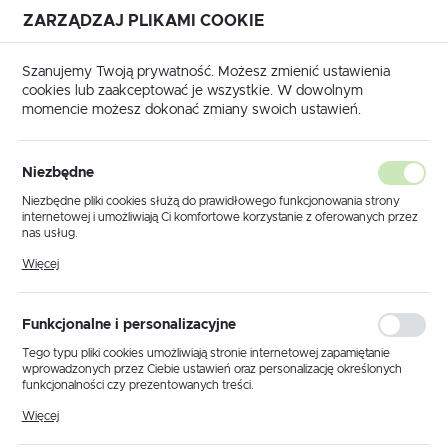
ZARZĄDZAJ PLIKAMI COOKIE
USTAWIENIA REGIONALNE
Szanujemy Twoją prywatność. Możesz zmienić ustawienia
cookies lub zaakceptować je wszystkie. W dowolnym
Lokalizacja
momencie możesz dokonać zmiany swoich ustawień.
Polska
y
KD-E Elektryczny grzejnik drabinkowy profil płaski 600W
Język
Niezbędne
polski
KD-E Elektryczny grzejnik
Niezbędne pliki cookies służą do prawidłowego funkcjonowania strony
internetowej i umożliwiają Ci komfortowe korzystanie z oferowanych przez
drabinkowy profil płaski
Waluta
nas usług.
Polski złoty (PLN)
Pliki cookies odpowiadają na podejmowane przez Ciebie działania w celu
600W
Więcej
m.in. dostosowania Twoich ustawień preferencji prywatności, logowania czy
wypełniania formularzy. Dzięki plikom cookies strona, z której korzystasz,
może działać bez zakłóceń.
ZAPISZ
Funkcjonalne i personalizacyjne
Tego typu pliki cookies umożliwiają stronie internetowej zapamiętanie
wprowadzonych przez Ciebie ustawień oraz personalizację określonych
funkcjonalności czy prezentowanych treści.
Dzięki tym plikom cookies możemy zapewnić Ci większy komfort
Więcej
korzystania z funkcjonalności naszej strony poprzez dopasowanie jej do
Twoich indywidualnych preferencji. Wyrażenie zgody na funkcjonalne i