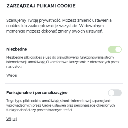
ZARZĄDZAJ PLIKAMI COOKIE
USTAWIENIA REGIONALNE
Szanujemy Twoją prywatność. Możesz zmienić ustawienia
cookies lub zaakceptować je wszystkie. W dowolnym
Lokalizacja
momencie możesz dokonać zmiany swoich ustawień.
Polska
Mata grzejna samoprzylepna LD 160W/m² 3000W pow. 18,8m²
Język
Niezbędne
polski
Mata grzejna samoprzylepna
Niezbędne pliki cookies służą do prawidłowego funkcjonowania strony
internetowej i umożliwiają Ci komfortowe korzystanie z oferowanych przez
LD 160W/m² 3000W pow.
Waluta
nas usług.
Polski złoty (PLN)
Pliki cookies odpowiadają na podejmowane przez Ciebie działania w celu
18,8m²
Więcej
m.in. dostosowania Twoich ustawień preferencji prywatności, logowania czy
wypełniania formularzy. Dzięki plikom cookies strona, z której korzystasz,
może działać bez zakłóceń.
ZAPISZ
Funkcjonalne i personalizacyjne
Tego typu pliki cookies umożliwiają stronie internetowej zapamiętanie
wprowadzonych przez Ciebie ustawień oraz personalizację określonych
funkcjonalności czy prezentowanych treści.
Dzięki tym plikom cookies możemy zapewnić Ci większy komfort
Więcej
korzystania z funkcjonalności naszej strony poprzez dopasowanie jej do
Twoich indywidualnych preferencji. Wyrażenie zgody na funkcjonalne i