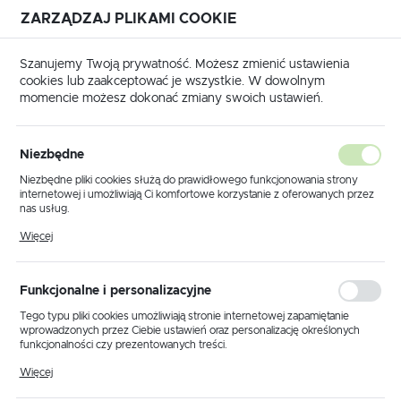
ZARZĄDZAJ PLIKAMI COOKIE
USTAWIENIA REGIONALNE
Szanujemy Twoją prywatność. Możesz zmienić ustawienia
cookies lub zaakceptować je wszystkie. W dowolnym
Lokalizacja
momencie możesz dokonać zmiany swoich ustawień.
Polska
Strona główna
Promienniki Ecosun
Język
Niezbędne
polski
Poprzedni
Następny
Niezbędne pliki cookies służą do prawidłowego funkcjonowania strony
internetowej i umożliwiają Ci komfortowe korzystanie z oferowanych przez
Waluta
nas usług.
Promiennik ECOSUN
Polski złoty (PLN)
Pliki cookies odpowiadają na podejmowane przez Ciebie działania w celu
Więcej
m.in. dostosowania Twoich ustawień preferencji prywatności, logowania czy
GR+700W z odbiornikiem
wypełniania formularzy. Dzięki plikom cookies strona, z której korzystasz,
może działać bez zakłóceń.
Watts -żółto-zielony
ZAPISZ
Funkcjonalne i personalizacyjne
Tego typu pliki cookies umożliwiają stronie internetowej zapamiętanie
wprowadzonych przez Ciebie ustawień oraz personalizację określonych
funkcjonalności czy prezentowanych treści.
Dzięki tym plikom cookies możemy zapewnić Ci większy komfort
Więcej
korzystania z funkcjonalności naszej strony poprzez dopasowanie jej do
Twoich indywidualnych preferencji. Wyrażenie zgody na funkcjonalne i