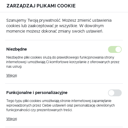
ZARZĄDZAJ PLIKAMI COOKIE
USTAWIENIA REGIONALNE
Szanujemy Twoją prywatność. Możesz zmienić ustawienia
cookies lub zaakceptować je wszystkie. W dowolnym
Lokalizacja
momencie możesz dokonać zmiany swoich ustawień.
Polska
Przewody grzejne ECOFLOOR
przeciwoblodzeniowe
Język
Niezbędne
polski
Poprzedni
Następny
Niezbędne pliki cookies służą do prawidłowego funkcjonowania strony
internetowej i umożliwiają Ci komfortowe korzystanie z oferowanych przez
Waluta
nas usług.
Przewód grzejny MADPSP
Polski złoty (PLN)
Pliki cookies odpowiadają na podejmowane przez Ciebie działania w celu
Więcej
m.in. dostosowania Twoich ustawień preferencji prywatności, logowania czy
30W/m 1500W długość 49m
wypełniania formularzy. Dzięki plikom cookies strona, z której korzystasz,
może działać bez zakłóceń.
ZAPISZ
Funkcjonalne i personalizacyjne
Tego typu pliki cookies umożliwiają stronie internetowej zapamiętanie
wprowadzonych przez Ciebie ustawień oraz personalizację określonych
funkcjonalności czy prezentowanych treści.
Dzięki tym plikom cookies możemy zapewnić Ci większy komfort
Więcej
korzystania z funkcjonalności naszej strony poprzez dopasowanie jej do
Twoich indywidualnych preferencji. Wyrażenie zgody na funkcjonalne i