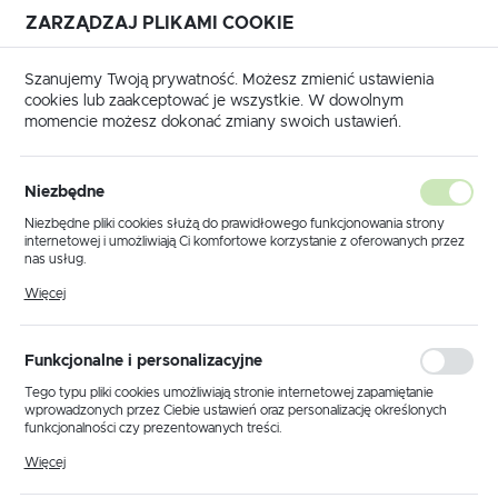
ZARZĄDZAJ PLIKAMI COOKIE
USTAWIENIA REGIONALNE
Szanujemy Twoją prywatność. Możesz zmienić ustawienia
cookies lub zaakceptować je wszystkie. W dowolnym
Lokalizacja
momencie możesz dokonać zmiany swoich ustawień.
Polska
Produkty
NVP-15 sygnalizator wycieku na szynę DIN 10A
Język
Niezbędne
polski
NVP-15 sygnalizator wycieku
Niezbędne pliki cookies służą do prawidłowego funkcjonowania strony
internetowej i umożliwiają Ci komfortowe korzystanie z oferowanych przez
na szynę DIN 10A
Waluta
nas usług.
Polski złoty (PLN)
Pliki cookies odpowiadają na podejmowane przez Ciebie działania w celu
Więcej
m.in. dostosowania Twoich ustawień preferencji prywatności, logowania czy
wypełniania formularzy. Dzięki plikom cookies strona, z której korzystasz,
może działać bez zakłóceń.
ZAPISZ
Funkcjonalne i personalizacyjne
Tego typu pliki cookies umożliwiają stronie internetowej zapamiętanie
wprowadzonych przez Ciebie ustawień oraz personalizację określonych
funkcjonalności czy prezentowanych treści.
Dzięki tym plikom cookies możemy zapewnić Ci większy komfort
Więcej
korzystania z funkcjonalności naszej strony poprzez dopasowanie jej do
Twoich indywidualnych preferencji. Wyrażenie zgody na funkcjonalne i